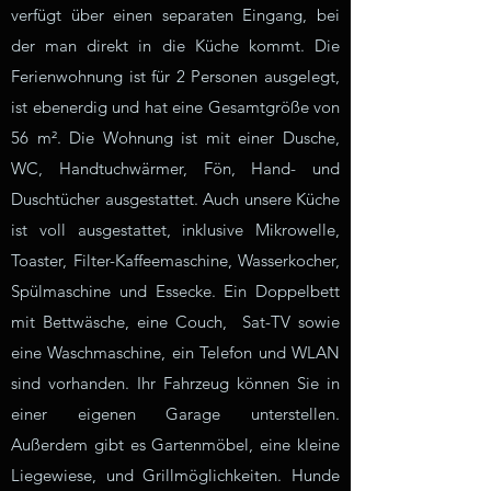
verfügt über einen separaten Eingang, bei
der man direkt in die Küche kommt. Die
Ferienwohnung ist für 2 Personen ausgelegt,
ist ebenerdig und hat eine Gesamtgröße von
56 m². Die Wohnung ist mit einer Dusche,
WC, Handtuchwärmer, Fön, Hand- und
Duschtücher ausgestattet. Auch unsere Küche
ist voll ausgestattet, inklusive Mikrowelle,
Toaster, Filter-Kaffeemaschine, Wasserkocher,
Spülmaschine und Essecke. Ein Doppelbett
mit Bettwäsche, eine Couch, Sat-TV sowie
eine Waschmaschine, ein Telefon und WLAN
sind vorhanden. Ihr Fahrzeug können Sie in
einer eigenen Garage unterstellen.
Außerdem gibt es Gartenmöbel, eine kleine
Liegewiese, und Grillmöglichkeiten. Hunde